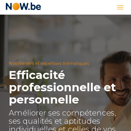
Lien
Togg
page
navi
d'accueil
Nos métiers et expertises thématiques
Efficacité
professionnelle et
personnelle
Améliorer ses compétences,
ses qualités et aptitudes
individuelles et celles de vos