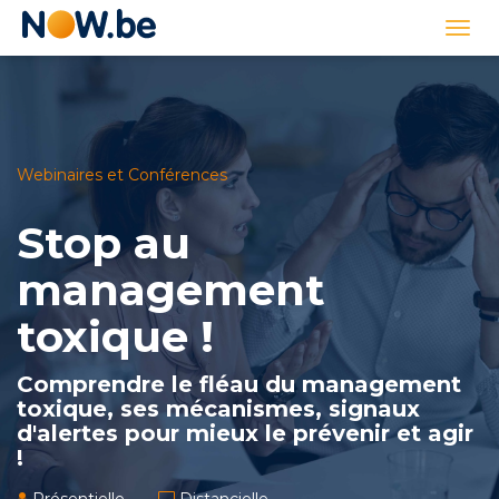
Lien
Togg
page
navi
d'accueil
Webinaires et Conférences
Stop au
management
toxique !
Comprendre le fléau du management
toxique, ses mécanismes, signaux
d'alertes pour mieux le prévenir et agir
!