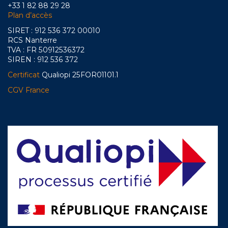
+33 1 82 88 29 28
Plan d’accès
SIRET : 912 536 372 00010
RCS Nanterre
TVA : FR 50912536372
SIREN : 912 536 372
Certificat
Qualiopi 25FOR01101.1
CGV France