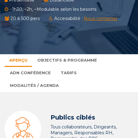
Présentielle
Distancielle
~1h30, ~2h, ~Modulable selon les besoins
20 à 500 pers
Accessibilité :
Nous contacter
APERÇU
OBJECTIFS & PROGRAMME
ADN CONFÉRENCE
TARIFS
MODALITÉS / AGENDA
Publics ciblés
Tous collaborateurs, Dirigeants,
Managers, Responsables RH,