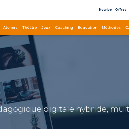
Now.be
Offres
il
Ateliers
Théâtre
Jeux
Coaching
Education
Méthodes
C
édagogique digitale hybride, mul