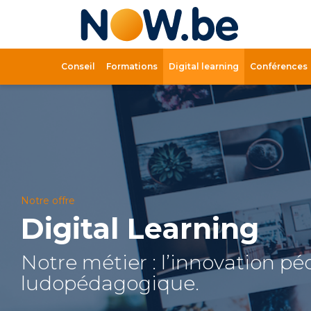
Lien
page
d'accue
Conseil
Formations
Digital learning
Conférences
Notre offre
Digital Learning
Notre métier : l’innovation p
ludopédagogique.