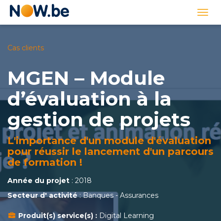
Lien
Togg
page
navi
d'accueil
Cas clients
MGEN – Module
d’évaluation à la
gestion de projets
L'importance d'un module d'évaluation
pour réussir le lancement d'un parcours
de formation !
Année du projet
: 2018
Secteur d' activité
: Banques - Assurances
Produit(s) service(s) :
Digital Learning