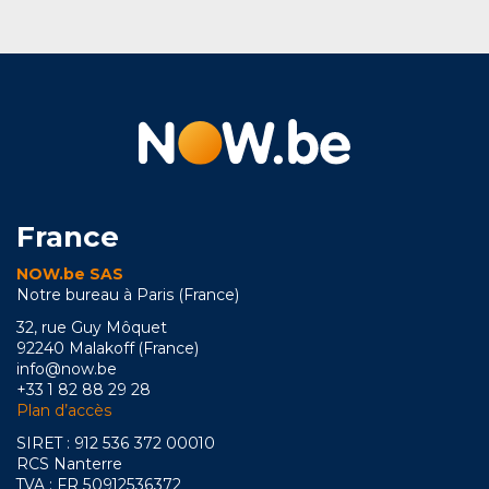
France
NOW.be SAS
Notre bureau à Paris (France)
32, rue Guy Môquet
92240 Malakoff (France)
info@now.be
+33 1 82 88 29 28
Plan d’accès
SIRET : 912 536 372 00010
RCS Nanterre
TVA : FR 50912536372