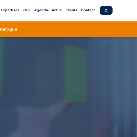
Expertises
OFF
Agenda
Actus
Clients
Contact
atalogue