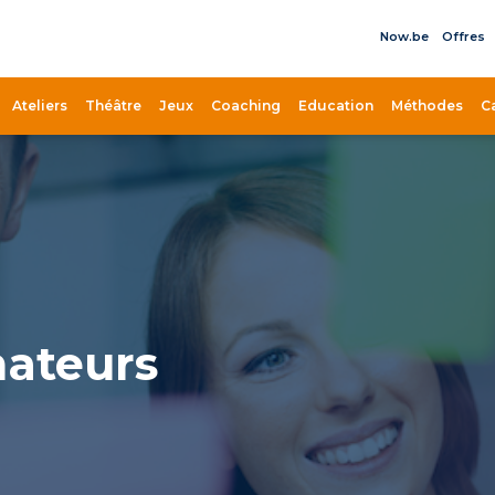
Now.be
Offres
il
Ateliers
Théâtre
Jeux
Coaching
Education
Méthodes
C
mateurs