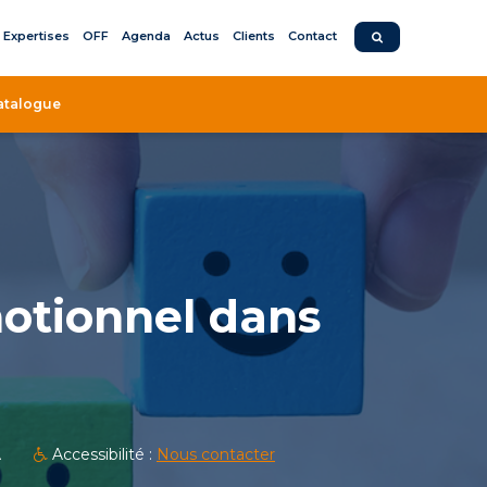
Expertises
OFF
Agenda
Actus
Clients
Contact
atalogue
émotionnel dans
le storytelling et le design
el dans vos formations
A
Accessibilité :
Nous contacter
présentielle
), ~Modulable selon les besoins