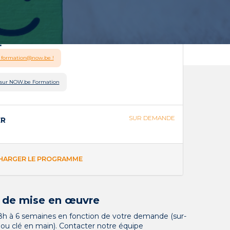
s
e en INTRA
té :
Nous contacter
?
 LA FORMATION
 formation@now.be !
r sur NOW.be Formation
re de participants
SUR DEMANDE
ER
ers
HARGER LE PROGRAMME
 de mise en œuvre
8h à 6 semaines en fonction de votre demande (sur-
ou clé en main). Contacter notre équipe