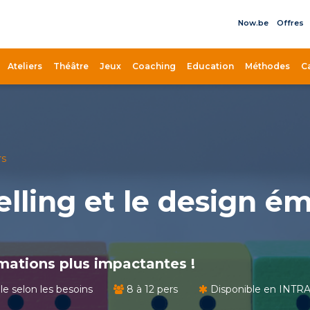
Now.be
Offres
il
Ateliers
Théâtre
Jeux
Coaching
Education
Méthodes
C
rs
telling et le design 
Intégrer 
rmations plus impactantes !
émotionn
le selon les besoins
8 à 12 pers
Disponible en INTR
Formation 
~1 jour (7h