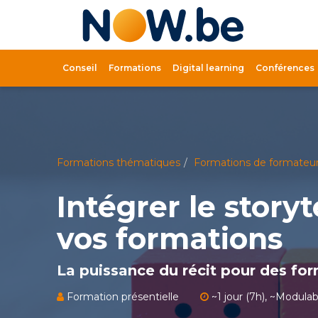
Lien
page
d'accue
Conseil
Formations
Digital learning
Conférences
Formations thématiques
Formations de formateu
Intégrer le story
vos formations
La puissance du récit pour des fo
Formation présentielle
~1 jour (7h), ~Modulab