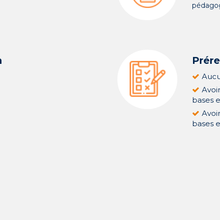
pédago
n
Prér
Aucu
Avoi
bases e
Avoi
bases e