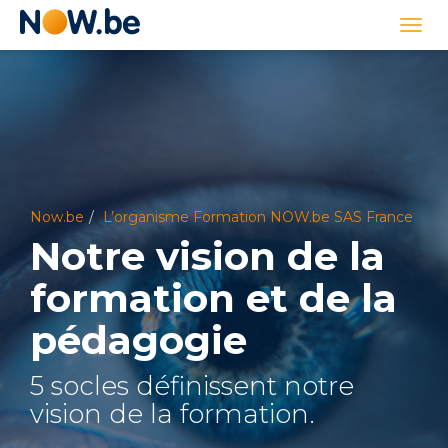
Lien
Togg
page
navi
d'accueil
Now.be
L’organisme Formation NOW.be SAS France
Notre vision de la
formation et de la
pédagogie
5 socles définissent notre
vision de la formation.