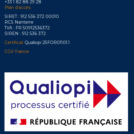
+33 1 82 88 29 28
Plan d’accès
SIRET : 912 536 372 00010
RCS Nanterre
TVA : FR 50912536372
SIREN : 912 536 372
Certificat
Qualiopi 25FOR01101.1
CGV France