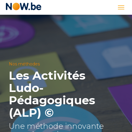
Lien
Togg
page
navi
d'accueil
Nos méthodes
Les Activités
Ludo-
Pédagogiques
(ALP) ©
Une méthode innovante