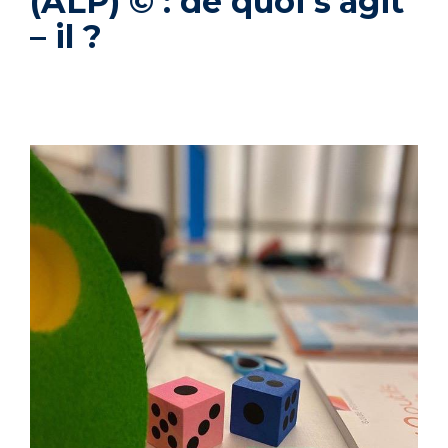
(ALP) © : de quoi s’agit
– il ?