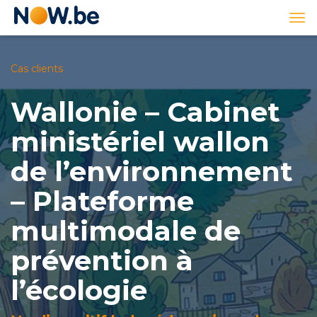
Lien
Tog
page
nav
d'accueil
Cas clients
Wallonie – Cabinet
ministériel wallon
de l’environnement
– Plateforme
multimodale de
prévention à
l’écologie