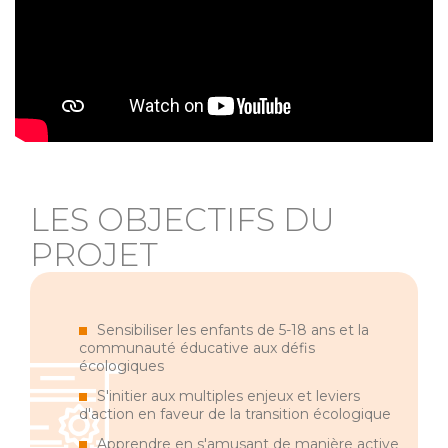
LES OBJECTIFS DU
PROJET
Sensibiliser les enfants de 5-18 ans et la
communauté éducative aux défis
écologiques
S'initier aux multiples enjeux et leviers
d'action en faveur de la transition écologique
Apprendre en s'amusant de manière active