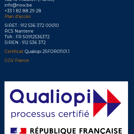
info@now.be
+33 1 82 88 29 28
Plan d’accès
SIRET : 912 536 372 00010
RCS Nanterre
TVA : FR 50912536372
SIREN : 912 536 372
Certificat
Qualiopi 25FOR01101.1
CGV France