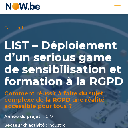
Lien
Togg
page
navi
d'accueil
Cas clients
LIST – Déploiement
d’un serious game
de sensibilisation et
formation à la RGPD
Comment réussir à faire du sujet
complexe de la RGPD une réalité
accessible pour tous ?
Année du projet
: 2022
Secteur d' activité
: Industrie