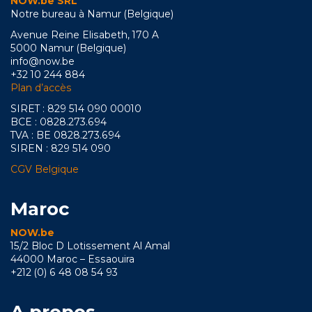
NOW.be SRL
Notre bureau à Namur (Belgique)
Avenue Reine Elisabeth, 170 A
5000 Namur (Belgique)
info@now.be
+32 10 244 884
Plan d’accès
SIRET : 829 514 090 00010
BCE : 0828.273.694
TVA : BE 0828.273.694
SIREN : 829 514 090
CGV Belgique
Maroc
NOW.be
15/2 Bloc D Lotissement Al Amal
44000 Maroc – Essaouira
+212 (0) 6 48 08 54 93