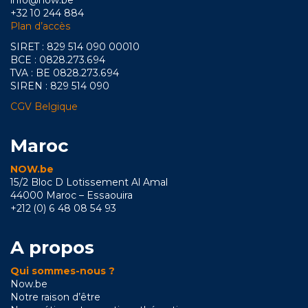
info@now.be
+32 10 244 884
Plan d’accès
SIRET : 829 514 090 00010
BCE : 0828.273.694
TVA : BE 0828.273.694
SIREN : 829 514 090
CGV Belgique
Maroc
NOW.be
15/2 Bloc D Lotissement Al Amal
44000 Maroc – Essaouira
+212 (0) 6 48 08 54 93
A propos
Qui sommes-nous ?
Now.be
Notre raison d’être