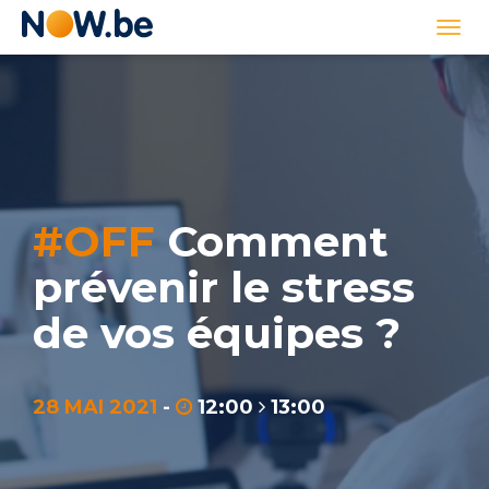
Lien
Togg
page
navi
d'accueil
#OFF
Comment
prévenir le stress
de vos équipes ?
28 MAI 2021
-
12:00
13:00