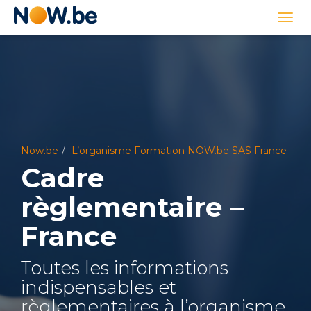
Lien
Togg
page
navi
d'accueil
Now.be
L’organisme Formation NOW.be SAS France
Cadre
règlementaire –
France
Toutes les informations
indispensables et
règlementaires à l’organisme