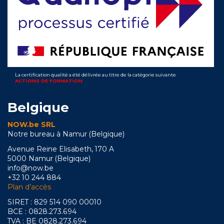
La certification qualité a été délivrée au titre de la catégorie suivante
ACTIONS DE FORMATION
Belgique
NOW.be SRL
Notre bureau à Namur (Belgique)
Avenue Reine Elisabeth, 170 A
5000 Namur (Belgique)
info@now.be
+32 10 244 884
Plan d’accès
SIRET : 829 514 090 00010
BCE : 0828.273.694
TVA : BE 0828.273.694