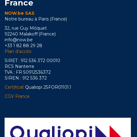
France
NOW.be SAS
Notre bureau à Paris (France)
32, rue Guy Môquet
92240 Malakoff (France)
info@now.be
+33 1 82 88 29 28
Plan d’accès
SIRET : 912 536 372 00010
RCS Nanterre
TVA : FR 50912536372
SIREN : 912 536 372
Certificat
Qualiopi 25FOR01101.1
CGV France