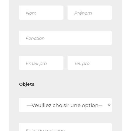
Veuillez
laisser
Objets
ce
champ
vide.