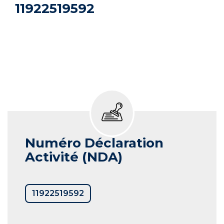
11922519592
Numéro Déclaration
Activité (NDA)
11922519592