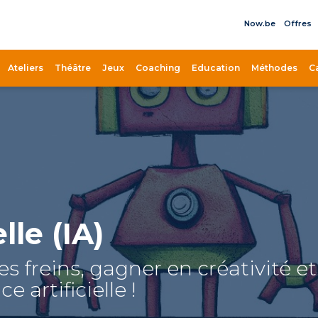
Now.be
Offres
il
Ateliers
Théâtre
Jeux
Coaching
Education
Méthodes
C
lle (IA)
es freins, gagner en créativité et
e artificielle !