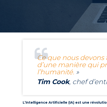
Ce que nous devons to
d’une manière qui pr
l’humanité.
»
Tim Cook
, chef d’en
L’Intelligence Artificielle (IA) est une révolu