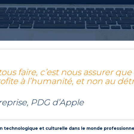
us faire, c’est nous assurer que n
ofite à l’humanité, et non au dé
treprise, PDG d’Apple
tion technologique et culturelle dans le monde professionne