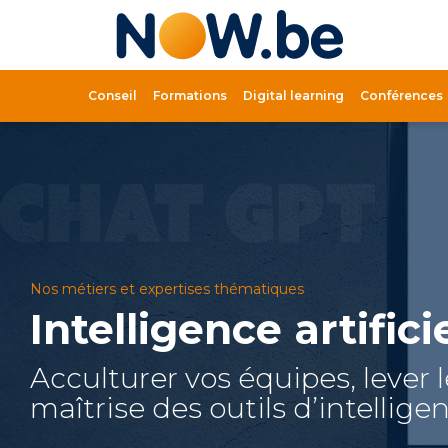
Lien
page
d'accue
Conseil
Formations
Digital learning
Conférences
Nos métiers et expertises thématiques
Intelligence artificie
Acculturer vos équipes, lever l
maîtrise des outils d’intelligenc