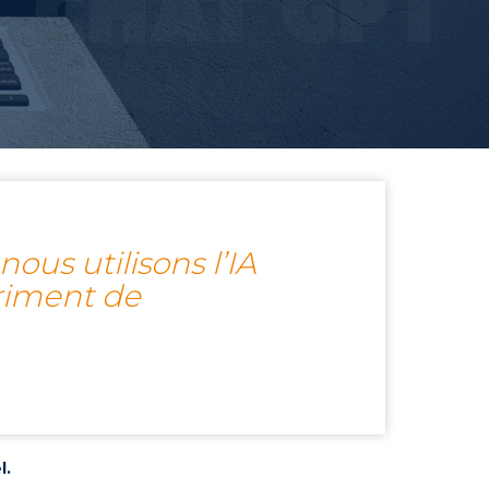
ous utilisons l’IA
triment de
l.