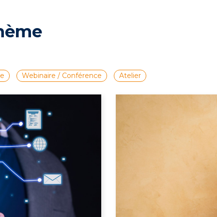
thème
le
Webinaire / Conférence
Atelier