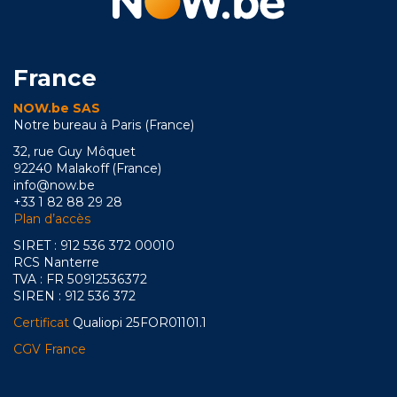
France
NOW.be SAS
Notre bureau à Paris (France)
32, rue Guy Môquet
92240 Malakoff (France)
info@now.be
+33 1 82 88 29 28
Plan d’accès
SIRET : 912 536 372 00010
RCS Nanterre
TVA : FR 50912536372
SIREN : 912 536 372
Certificat
Qualiopi 25FOR01101.1
CGV France