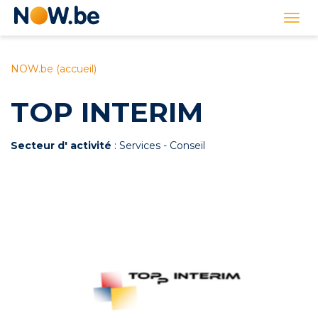
Lien
Togg
page
navi
d'accueil
NOW.be (accueil)
TOP INTERIM
Secteur d' activité
: Services - Conseil