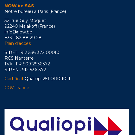
NOW.be SAS
Notre bureau à Paris (France)
32, rue Guy Môquet
92240 Malakoff (France)
info@now.be
+33 1 82 88 29 28
Plan d’accès
SIRET : 912 536 372 00010
RCS Nanterre
TVA : FR 50912536372
SIREN : 912 536 372
Certificat
Qualiopi 25FOR01101.1
CGV France