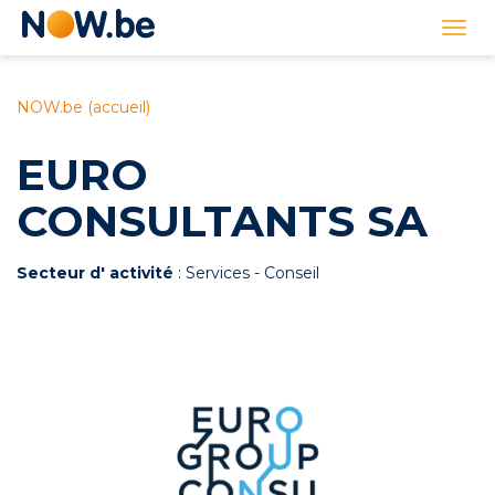
Lien
Togg
page
navi
d'accueil
NOW.be (accueil)
EURO
CONSULTANTS SA
Secteur d' activité
: Services - Conseil