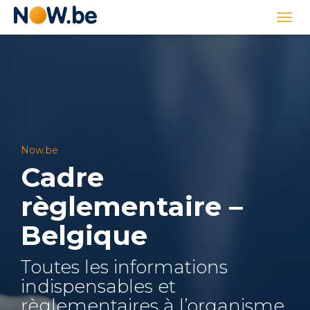
Lien
Togg
page
navi
d'accueil
Now.be
Cadre
règlementaire –
Belgique
Toutes les informations
indispensables et
règlementaires à l’organisme