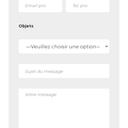
Veuillez
laisser
Objets
ce
champ
vide.