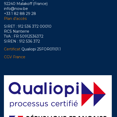
92240 Malakoff (France)
info@now.be
+33 1 82 88 29 28
Plan d’accès
SIRET : 912 536 372 00010
RCS Nanterre
TVA : FR 50912536372
SIREN : 912 536 372
Certificat
Qualiopi 25FOR01101.1
CGV France