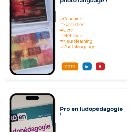
photo language !
#Coaching
#Formation
#Livre
#Méthode
#Neurolearning
#Photolanguage
VOIR
Pro en ludopédagogie
!