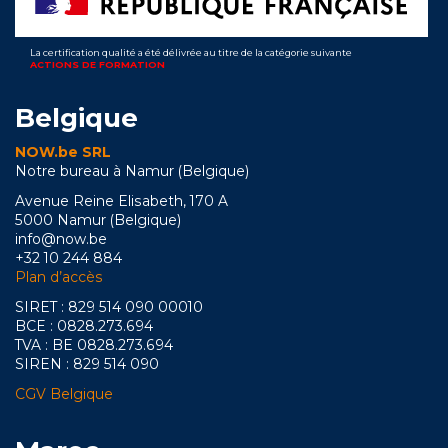
La certification qualité a été délivrée au titre de la catégorie suivante
ACTIONS DE FORMATION
Belgique
NOW.be SRL
Notre bureau à Namur (Belgique)
Avenue Reine Elisabeth, 170 A
5000 Namur (Belgique)
info@now.be
+32 10 244 884
Plan d’accès
SIRET : 829 514 090 00010
BCE : 0828.273.694
TVA : BE 0828.273.694
SIREN : 829 514 090
CGV Belgique