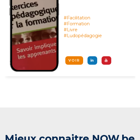
#Facilitation
#Formation
#Livre
#Ludopédagogie
VOIR
Mieux connaitre NOW.be