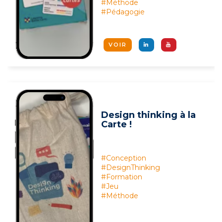
#Méthode
#Pédagogie
VOIR
Design thinking à la
Carte !
#Conception
#DesignThinking
#Formation
#Jeu
#Méthode