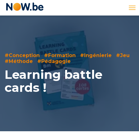
Lien
To
page
na
d'accueil
#Conception
#Formation
#Ingénierie
#Jeu
#Méthode
#Pédagogie
Learning battle
cards !