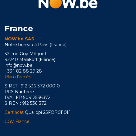
France
NOW.be SAS
Notre bureau à Paris (France)
32, rue Guy Môquet
92240 Malakoff (France)
info@now.be
+33 1 82 88 29 28
Plan d’accès
SIRET : 912 536 372 00010
RCS Nanterre
TVA : FR 50912536372
SIREN : 912 536 372
Certificat
Qualiopi 25FOR01101.1
CGV France