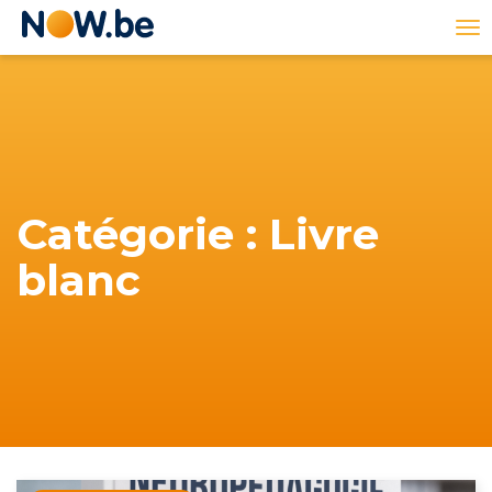
Lien
To
page
na
d'accueil
Catégorie : Livre
blanc