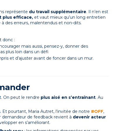
ens représente
du travail supplémentaire
. Il n’en est
t plus efficace,
et
vaut mieux qu’un long entretien
 à des erreurs, malentendus et non-dits.
t donc :
encourager mais aussi, pensez-y, donner des
as plus loin dans un défi
pris et d’ajuster avant de foncer dans un mur.
emander
. On peut le rendre
plus aisé en s’entraînant
. Au
 Et pourtant, Maria Autret, l’invitée de notre
#OFF
,
ir demandeur de feedback revient à
devenir acteur
évelopper en s’améliorant.