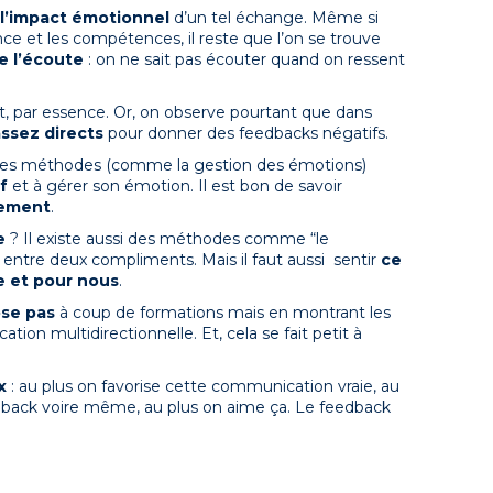
l’impact émotionnel
d’un tel échange. Même si
nce et les compétences, il reste que l’on se trouve
e l’écoute
: on ne sait pas écouter quand on ressent
it, par essence. Or, on observe pourtant que dans
assez directs
pour donner des feedbacks négatifs.
 des méthodes (comme la gestion des émotions)
f
et à gérer son émotion. Il est bon de savoir
tement
.
e
? Il existe aussi des méthodes comme “le
 entre deux compliments. Mais il faut aussi sentir
ce
se et pour nous
.
ose pas
à coup de formations mais en montrant les
on multidirectionnelle. Et, cela se fait petit à
x
: au plus on favorise cette communication vraie, au
eedback voire même, au plus on aime ça. Le feedback