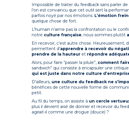
Impossible de traiter du feedback sans parler de
l’on est convaincu que cet outil sert la performa
parfois noyé par nos émotions.
L’émotion frein
quelque chose de fort.
L’humain n’aime pas la confrontation ou le confl
notre
culture française
, nous sommes plutôt
En recevoir, c’est autre chose. Heureusement,
permettent d’
apprendre à recevoir du négati
prendre de la hauteur
et
répondre adéqua
Alors, pour faire “passer la pilule”,
comment fair
sandwich” qui consiste à encapsuler une critique
qui est juste dans notre culture d’entrepri
D’ailleurs,
une culture du feedback ne s’imp
bénéfices de cette nouvelle forme de communicati
petit.
Au fil du temps, on assiste à
un cercle vertueu
plus il devient aisé de donner et recevoir du f
agirait-il comme une drogue (douce) ?