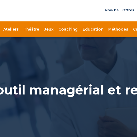
Now.be
Offres
il
Ateliers
Théâtre
Jeux
Coaching
Education
Méthodes
C
util managérial et re