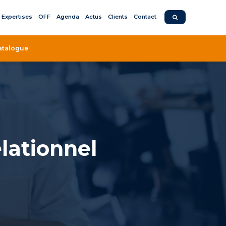
Expertises
OFF
Agenda
Actus
Clients
Contact
atalogue
lationnel