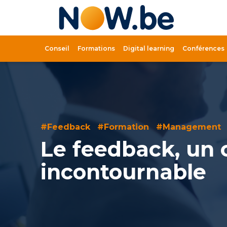
Lien
page
d'accue
Conseil
Formations
Digital learning
Conférences
#Feedback
#Formation
#Management
Le feedback, un o
incontournable