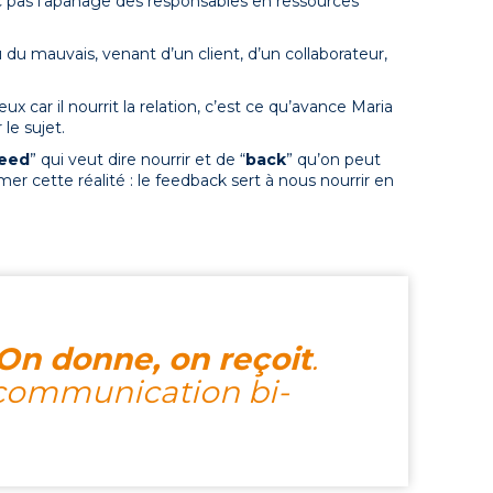
 pas l’apanage des responsables en ressources
u mauvais, venant d’un client, d’un collaborateur,
eux car il nourrit la relation, c’est ce qu’avance Maria
 le sujet.
feed
” qui veut dire nourrir et de “
back
” qu’on peut
r cette réalité : le feedback sert à nous nourrir en
On donne, on reçoit
.
 communication bi-