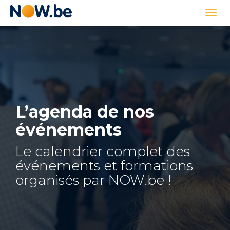
Lien
Togg
page
navi
d'accueil
L’agenda de nos
événements
Le calendrier complet des
événements et formations
organisés par NOW.be !