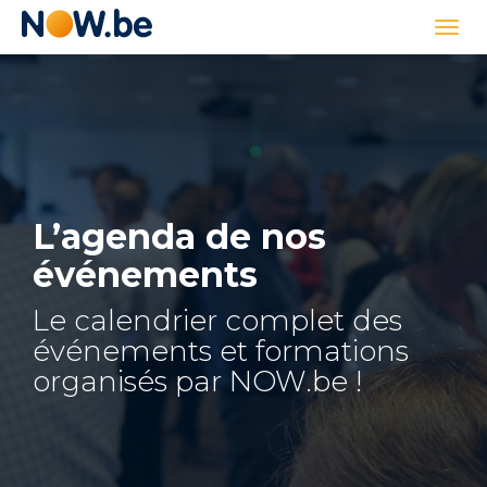
Lien
Togg
page
navi
d'accueil
L’agenda de nos
événements
Le calendrier complet des
événements et formations
organisés par NOW.be !