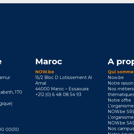
e
Maroc
A pro
NOW.be
Qui somme
Namur
15/2 Bloc D Lotissement Al
Now.be
Amal
Notre raison
44000 Maroc – Essaouira
Nos métiers
sabeth, 170
+212 (0) 6 48 08 54 93
thématique
Notre offre
gique)
L’organisme
NOW.be SRL
L’organisme
NOW.be SAS
Nos campus
090 00010