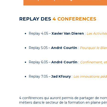
REPLAY
DES
4 CONFERENCES
Replay 4.05 –
Xavier Van Dieren
:
Les Activit
Replay 5.05 –
André Courtin
:
Pourquoi le Ble
Replay 6.05 –
André Courtin
:
Confinement, et
Replay 7.05 –
Jad Kfoury
:
Les innovations péd
4 conférences qui auront permis de partager de nomb
métiers dans le secteur de la formation en plaine p