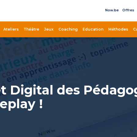
Now.be
Offres
il
Ateliers
Théâtre
Jeux
Coaching
Education
Méthodes
C
 Digital des Pédago
eplay !