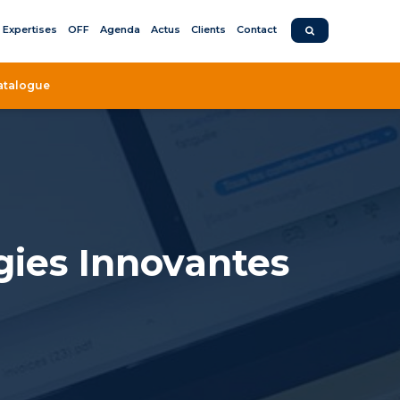
Expertises
OFF
Agenda
Actus
Clients
Contact
atalogue
gies Innovantes