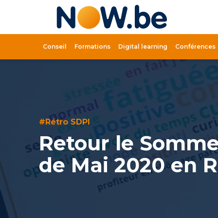
Lien
page
d'accue
Conseil
Formations
Digital learning
Conférences
#Rétro SDPI
Retour le Sommet
de Mai 2020 en R