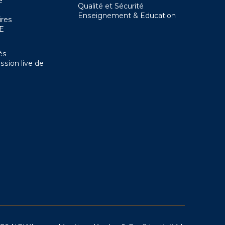
e
Qualité et Sécurité
Enseignement & Education
ires
SE
és
ssion live de