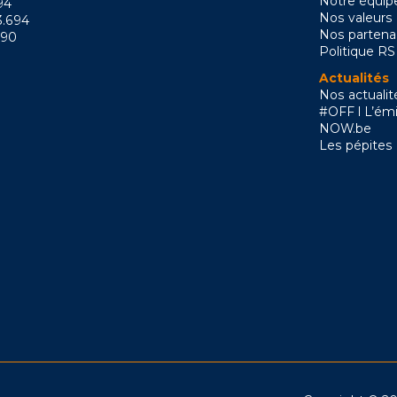
Notre équip
94
Nos valeurs
3.694
Nos partena
090
Politique R
Actualités
Nos actualit
#OFF l L’émi
NOW.be
Les pépites