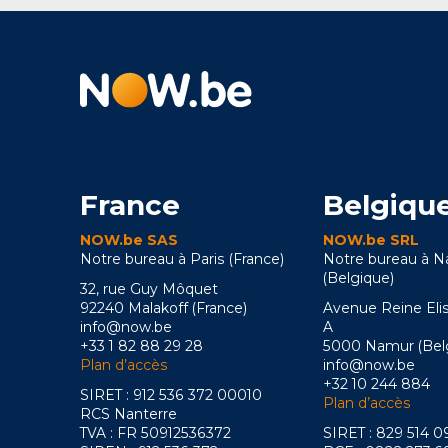
France
Belgiqu
NOW.be SAS
NOW.be SRL
Notre bureau à Paris (France)
Notre bureau à 
(Belgique)
32, rue Guy Môquet
92240 Malakoff (France)
Avenue Reine Eli
info@now.be
A
+33 1 82 88 29 28
5000 Namur (Bel
Plan d’accès
info@now.be
+32 10 244 884
SIRET : 912 536 372 00010
Plan d’accès
RCS Nanterre
TVA : FR 50912536372
SIRET : 829 514 