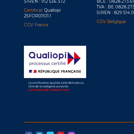
SIREN : 912 536 372
BCE : 0828.273.6
TVA : BE 0828.27
Certificat
Qualiopi
SIREN : 829 514 
25FOR01101.1
CGV Belgique
CGV France
La certification qualité a été délivrée au
titre de la catégorie suivante
ACTIONS DE FORMATION