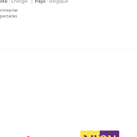
vité
: Energie
Pays
: Belgique
entreprise
spectacles