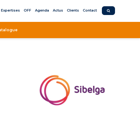
Expertises
OFF
Agenda
Actus
Clients
Contact
atalogue