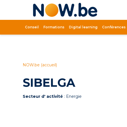
Lien
page
d'accue
Conseil
Formations
Digital learning
Conférences
NOW.be (accueil)
SIBELGA
Secteur d' activité
: Energie