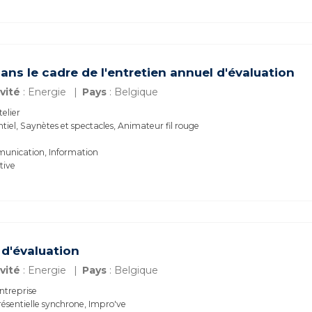
ns le cadre de l'entretien annuel d'évaluation
vité
: Energie
Pays
: Belgique
telier
ntiel, Saynètes et spectacles, Animateur fil rouge
munication, Information
ctive
 d'évaluation
vité
: Energie
Pays
: Belgique
ntreprise
ésentielle synchrone, Impro've