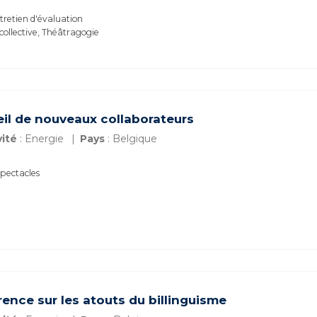
retien d'évaluation
 collective, Théâtragogie
ueil de nouveaux collaborateurs
vité
: Energie
Pays
: Belgique
spectacles
ence sur les atouts du billinguisme