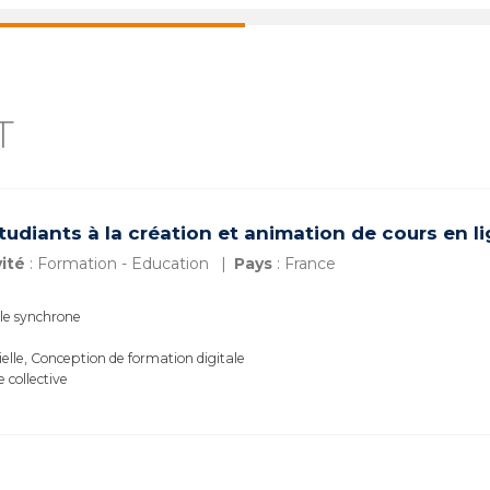
T
udiants à la création et animation de cours en l
ité
: Formation - Education
Pays
: France
lle synchrone
elle, Conception de formation digitale
e collective