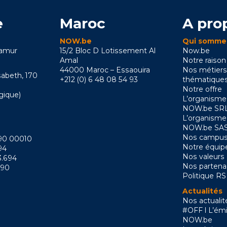
e
Maroc
A pro
NOW.be
Qui somme
Namur
15/2 Bloc D Lotissement Al
Now.be
Amal
Notre raison
44000 Maroc – Essaouira
Nos métiers
sabeth, 170
+212 (0) 6 48 08 54 93
thématique
Notre offre
gique)
L’organisme
NOW.be SRL
L’organisme
NOW.be SAS
Nos campus
090 00010
Notre équip
94
Nos valeurs
3.694
Nos partena
090
Politique R
Actualités
Nos actualit
#OFF l L’émi
NOW.be