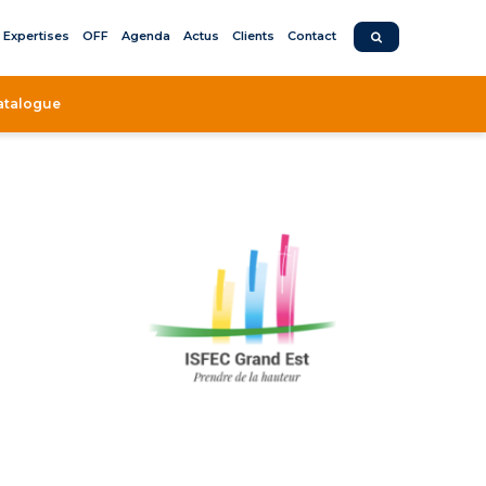
Expertises
OFF
Agenda
Actus
Clients
Contact
atalogue