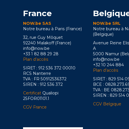
France
Belgiqu
NOW.be SAS
NOW.be SRL
Notre bureau à Paris (France)
Notre bureau à 
(Belgique)
32, rue Guy Môquet
92240 Malakoff (France)
Avenue Reine Eli
info@now.be
A
+33 1 82 88 29 28
5000 Namur (Bel
Plan d’accès
info@now.be
+32 10 244 884
SIRET : 912 536 372 00010
Plan d’accès
RCS Nanterre
TVA : FR 50912536372
SIRET : 829 514 
SIREN : 912 536 372
BCE : 0828.273.6
TVA : BE 0828.27
Certificat
Qualiopi
SIREN : 829 514 
25FOR01101.1
CGV Belgique
CGV France