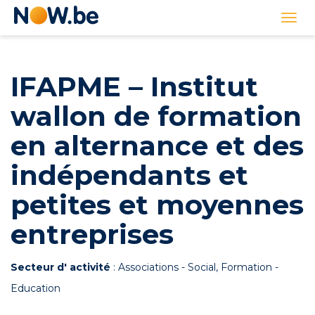
Lien
Togg
page
navi
d'accueil
IFAPME – Institut
wallon de formation
en alternance et des
indépendants et
petites et moyennes
entreprises
Secteur d' activité
: Associations - Social, Formation -
Education