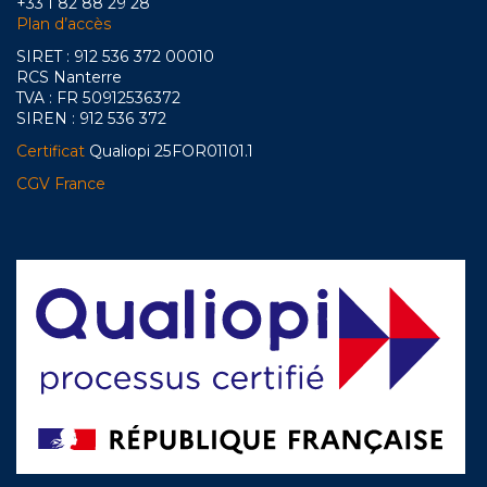
+33 1 82 88 29 28
Plan d’accès
SIRET : 912 536 372 00010
RCS Nanterre
TVA : FR 50912536372
SIREN : 912 536 372
Certificat
Qualiopi 25FOR01101.1
CGV France