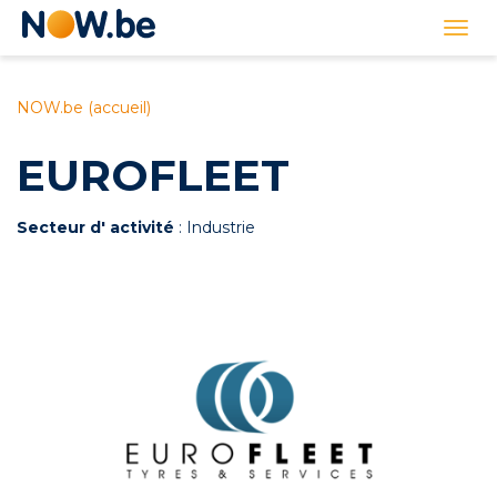
Lien
Togg
page
navi
d'accueil
NOW.be (accueil)
EUROFLEET
Secteur d' activité
: Industrie