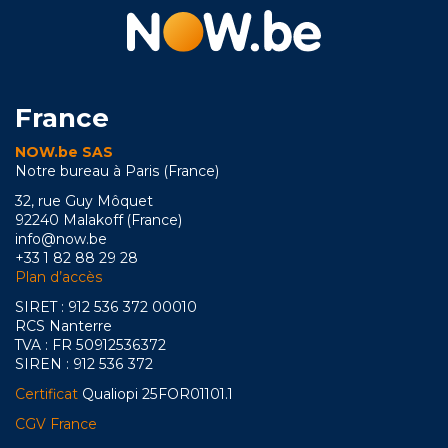
France
NOW.be SAS
Notre bureau à Paris (France)
32, rue Guy Môquet
92240 Malakoff (France)
info@now.be
+33 1 82 88 29 28
Plan d’accès
SIRET : 912 536 372 00010
RCS Nanterre
TVA : FR 50912536372
SIREN : 912 536 372
Certificat
Qualiopi 25FOR01101.1
CGV France