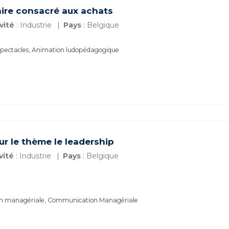
ire consacré aux achats
vité
: Industrie
Pays
: Belgique
spectacles, Animation ludopédagogique
r le thème le leadership
vité
: Industrie
Pays
: Belgique
on managériale, Communication Managériale