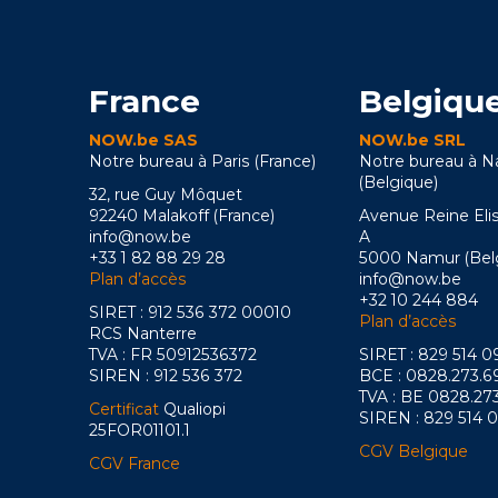
France
Belgiqu
NOW.be SAS
NOW.be SRL
Notre bureau à Paris (France)
Notre bureau à 
(Belgique)
32, rue Guy Môquet
92240 Malakoff (France)
Avenue Reine Eli
info@now.be
A
+33 1 82 88 29 28
5000 Namur (Bel
Plan d’accès
info@now.be
+32 10 244 884
SIRET : 912 536 372 00010
Plan d’accès
RCS Nanterre
TVA : FR 50912536372
SIRET : 829 514 
SIREN : 912 536 372
BCE : 0828.273.6
TVA : BE 0828.27
Certificat
Qualiopi
SIREN : 829 514 
25FOR01101.1
CGV Belgique
CGV France