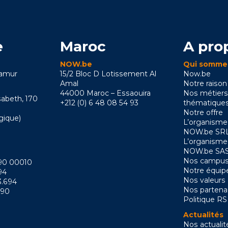
e
Maroc
A pro
NOW.be
Qui somme
Namur
15/2 Bloc D Lotissement Al
Now.be
Amal
Notre raison
44000 Maroc – Essaouira
Nos métiers
sabeth, 170
+212 (0) 6 48 08 54 93
thématique
Notre offre
gique)
L’organisme
NOW.be SRL
L’organisme
NOW.be SAS
Nos campus
090 00010
Notre équip
94
Nos valeurs
3.694
Nos partena
090
Politique R
Actualités
Nos actualit