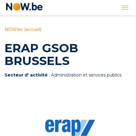
Lien
Togg
page
navi
d'accueil
NOW.be (accueil)
ERAP GSOB
BRUSSELS
Secteur d' activité
: Administration et services publics