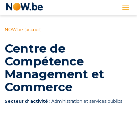
Lien
Togg
page
navi
d'accueil
NOW.be (accueil)
Centre de
Compétence
Management et
Commerce
Secteur d' activité
: Administration et services publics