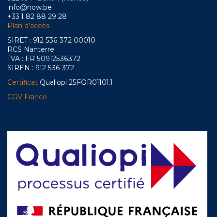
info@now.be
+33 1 82 88 29 28
Plan d’accès
SIRET : 912 536 372 00010
RCS Nanterre
TVA : FR 50912536372
SIREN : 912 536 372
Certificat
Qualiopi 25FOR01101.1
CGV France