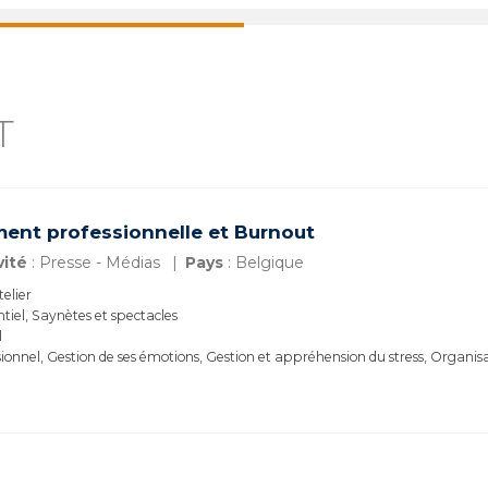
T
ement professionnelle et Burnout
vité
: Presse - Médias
Pays
: Belgique
telier
ntiel, Saynètes et spectacles
l
onnel, Gestion de ses émotions, Gestion et appréhension du stress, Organisat