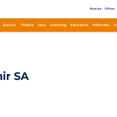
Now.be
Offres
il
Ateliers
Théâtre
Jeux
Coaching
Education
Méthodes
C
nir SA