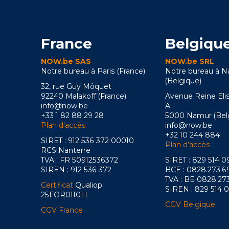
France
Belgiqu
NOW.be SAS
NOW.be SRL
Notre bureau à Paris (France)
Notre bureau à 
(Belgique)
32, rue Guy Môquet
92240 Malakoff (France)
Avenue Reine Eli
info@now.be
A
+33 1 82 88 29 28
5000 Namur (Bel
Plan d’accès
info@now.be
+32 10 244 884
SIRET : 912 536 372 00010
Plan d’accès
RCS Nanterre
TVA : FR 50912536372
SIRET : 829 514 
SIREN : 912 536 372
BCE : 0828.273.6
TVA : BE 0828.27
Certificat
Qualiopi
SIREN : 829 514 
25FOR01101.1
CGV Belgique
CGV France