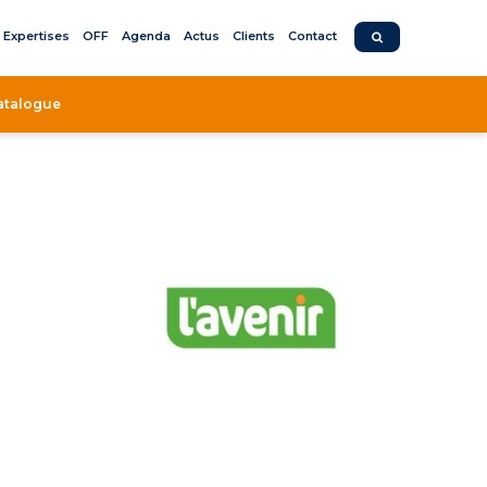
Expertises
OFF
Agenda
Actus
Clients
Contact
atalogue