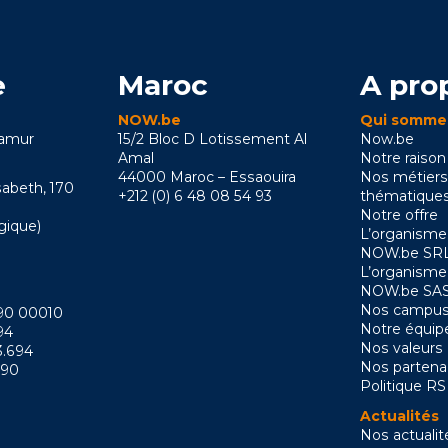
e
Maroc
A pro
NOW.be
Qui somme
Namur
15/2 Bloc D Lotissement Al
Now.be
Amal
Notre raison
44000 Maroc – Essaouira
Nos métiers
sabeth, 170
+212 (0) 6 48 08 54 93
thématique
Notre offre
gique)
L’organisme
NOW.be SRL
L’organisme
NOW.be SAS
Nos campus
090 00010
Notre équip
94
Nos valeurs
3.694
Nos partena
090
Politique R
Actualités
Nos actualit