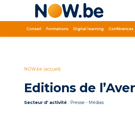
Lien
page
d'accue
Conseil
Formations
Digital learning
Conférences
NOW.be (accueil)
Editions de l’Ave
Secteur d' activité
: Presse - Médias