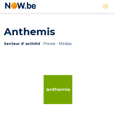
Lien
Togg
page
navi
d'accueil
Anthemis
Secteur d' activité
: Presse - Médias