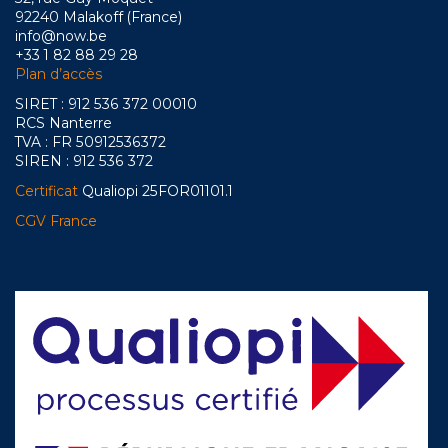
92240 Malakoff (France)
info@now.be
+33 1 82 88 29 28
Plan d’accès
SIRET : 912 536 372 00010
RCS Nanterre
TVA : FR 50912536372
SIREN : 912 536 372
Certificat
Qualiopi 25FOR01101.1
CGV France