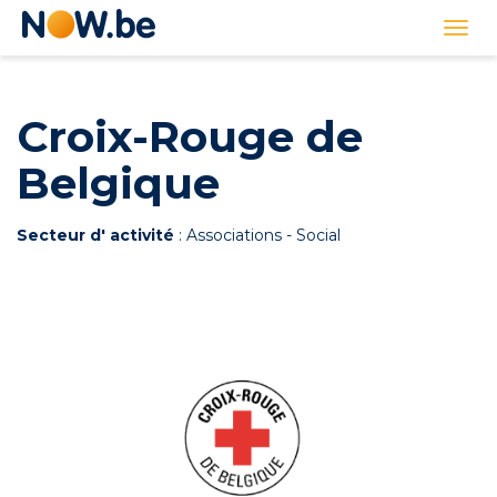
Lien
Togg
page
navi
d'accueil
Croix-Rouge de
Belgique
Secteur d' activité
: Associations - Social