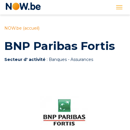
Lien
Togg
page
navi
d'accueil
NOW.be (accueil)
BNP Paribas Fortis
Secteur d' activité
: Banques - Assurances