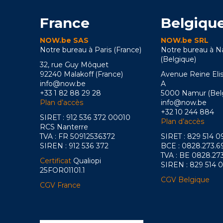
France
Belgiqu
NOW.be SAS
NOW.be SRL
Notre bureau à Paris (France)
Notre bureau à 
(Belgique)
32, rue Guy Môquet
92240 Malakoff (France)
Avenue Reine Eli
info@now.be
A
+33 1 82 88 29 28
5000 Namur (Bel
Plan d’accès
info@now.be
+32 10 244 884
SIRET : 912 536 372 00010
Plan d’accès
RCS Nanterre
TVA : FR 50912536372
SIRET : 829 514 
SIREN : 912 536 372
BCE : 0828.273.6
TVA : BE 0828.27
Certificat
Qualiopi
SIREN : 829 514 
25FOR01101.1
CGV Belgique
CGV France