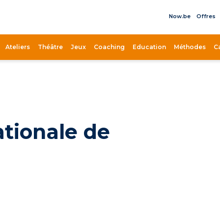
Now.be
Offres
il
Ateliers
Théâtre
Jeux
Coaching
Education
Méthodes
C
tionale de