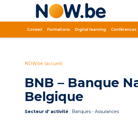
Lien
page
d'accue
Conseil
Formations
Digital learning
Conférences
NOW.be (accueil)
BNB – Banque Na
Belgique
Secteur d' activité
: Banques - Assurances