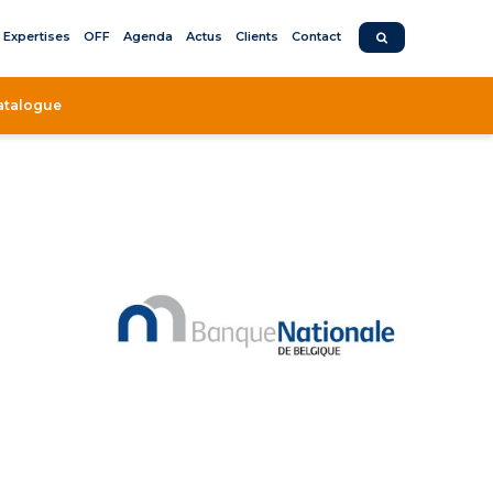
Expertises
OFF
Agenda
Actus
Clients
Contact
atalogue