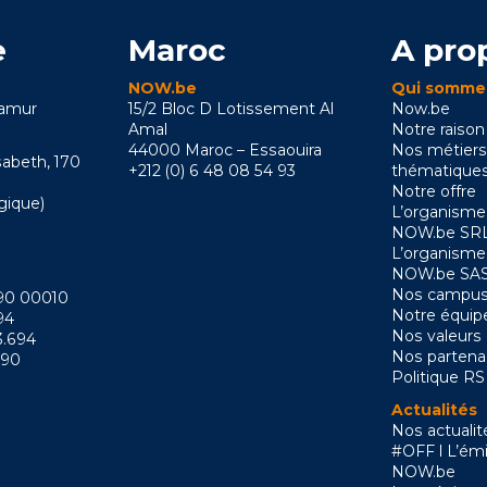
e
Maroc
A pro
NOW.be
Qui somme
Namur
15/2 Bloc D Lotissement Al
Now.be
Amal
Notre raison
44000 Maroc – Essaouira
Nos métiers
sabeth, 170
+212 (0) 6 48 08 54 93
thématique
Notre offre
gique)
L’organisme
NOW.be SRL
L’organisme
NOW.be SAS
Nos campus
090 00010
Notre équip
94
Nos valeurs
3.694
Nos partena
090
Politique R
Actualités
Nos actualit
#OFF l L’émi
NOW.be