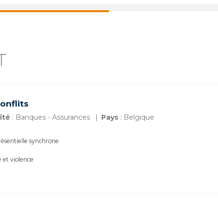
T
onflits
ité
: Banques - Assurances
Pays
: Belgique
ésentielle synchrone
é et violence