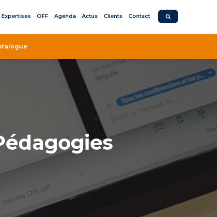
Expertises
OFF
Agenda
Actus
Clients
Contact
atalogue
Pédagogies