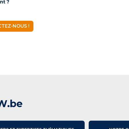
nt ?
TEZ-NOUS !
W.be