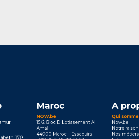
e
Maroc
A pro
NOW.be
Qui somme
Namur
15/2 Bloc D Lotissement Al
Now.be
Amal
Notre raison
44000 Maroc – Essaouira
Nos métiers
sabeth, 170