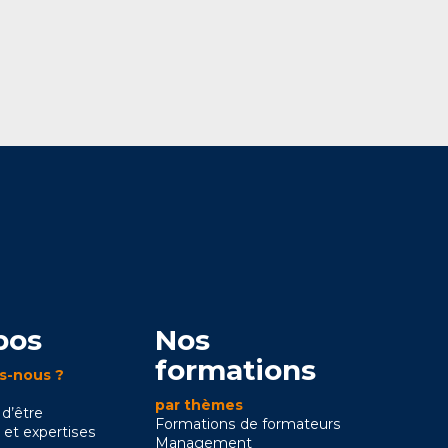
pos
Nos
formations
s-nous ?
par thèmes
 d’être
Formations de formateurs
 et expertises
Management