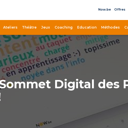
Now.be
Offres
il
Ateliers
Théâtre
Jeux
Coaching
Education
Méthodes
C
 Sommet Digital des 
!