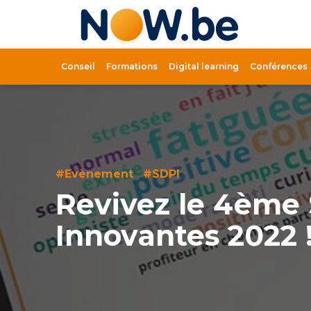
Lien
page
d'accue
Conseil
Formations
Digital learning
Conférences
#Evènement
#SDPI
Revivez le 4ème
Innovantes 2022 