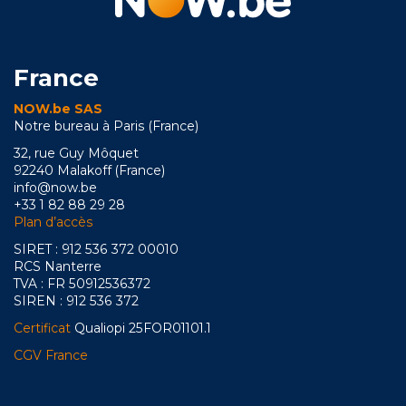
France
NOW.be SAS
Notre bureau à Paris (France)
32, rue Guy Môquet
92240 Malakoff (France)
info@now.be
+33 1 82 88 29 28
Plan d’accès
SIRET : 912 536 372 00010
RCS Nanterre
TVA : FR 50912536372
SIREN : 912 536 372
Certificat
Qualiopi 25FOR01101.1
CGV France