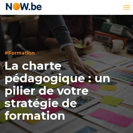
Lien
To
page
na
d'accueil
#Formation
La charte
pédagogique : un
pilier de votre
stratégie de
formation