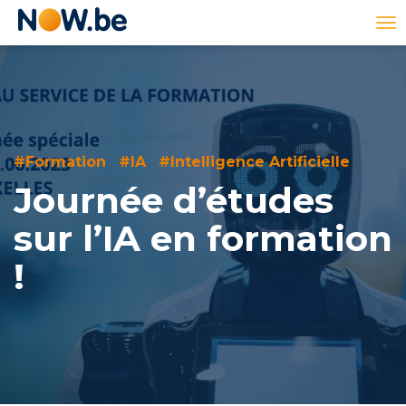
Lien
To
page
na
d'accueil
#Formation
#IA
#Intelligence Artificielle
Journée d’études
sur l’IA en formation
!