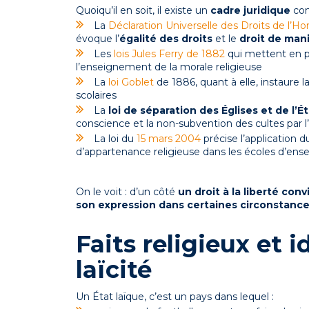
Quoiqu’il en soit, il existe un
cadre juridique
con
La
Déclaration Universelle des Droits de l’
évoque l’
égalité des droits
et le
droit de man
Les
lois Jules Ferry de 1882
qui mettent en p
l’enseignement de la morale religieuse
La
loi Goblet
de 1886, quant à elle, instaure l
scolaires
La
loi de séparation des Églises et de l’É
conscience et la non-subvention des cultes par l
La loi du
15 mars 2004
précise l’application d
d’appartenance religieuse dans les écoles d’en
On le voit : d’un côté
un droit à la liberté conv
son expression
dans certaines circonstanc
Faits religieux et i
laïcité
Un État laïque, c’est un pays dans lequel :