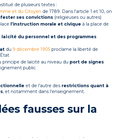
stitué de plusieurs textes :
Homme et du Citoyen
de 1789. Dans l’article 1 et 10, on
ifester ses convictions
(religieuses ou autres)
lace
l’instruction morale et civique
à la place de
a
laïcité du personnel et des programmes
tat
du
9 décembre 1905
proclame la liberté de
’État
u principe de laïcité au niveau du
port de signes
seignement public
ictionnelle
et de l’autre des
restrictions quant à
es
, et notamment dans l’enseignement.
dées fausses sur la