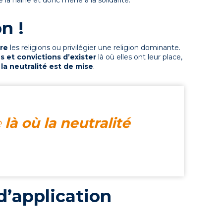
de la haine et donc mène à la solidarité.
on !
ire
les religions ou privilégier une religion dominante.
ns et convictions d’exister
là où elles ont leur place,
la neutralité est de mise
.
e
là où la neutralité
d’application