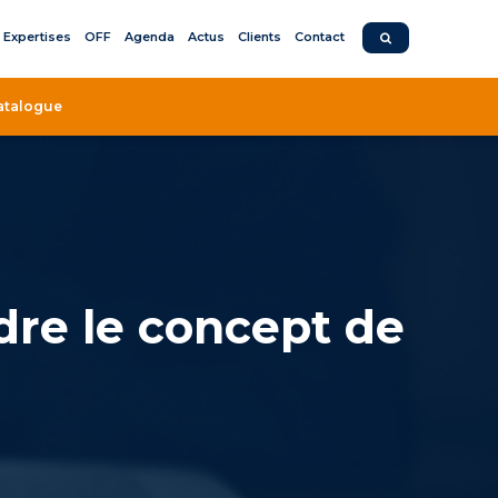
Expertises
OFF
Agenda
Actus
Clients
Contact
atalogue
dre le concept de