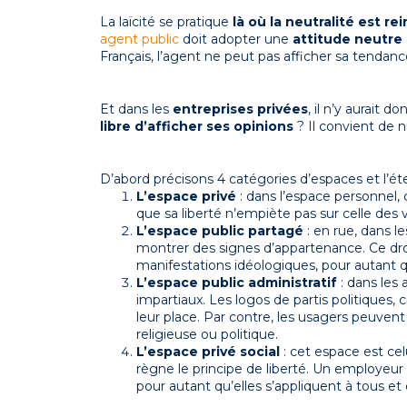
La laïcité se pratique
là où la neutralité est re
agent public
doit adopter une
attitude neutre 
Français, l’agent ne peut pas afficher sa tendance
Et dans les
entreprises privées
, il n’y aurait d
libre d’afficher ses opinions
? Il convient de 
D’abord précisons 4 catégories d’espaces et l’ét
L’espace privé
: dans l’espace personnel,
que sa liberté n’empiète pas sur celle des v
L’espace public partagé
: en rue, dans l
montrer des signes d’appartenance. Ce droi
manifestations idéologiques, pour autant qu
L’espace public administratif
: dans les 
impartiaux. Les logos de partis politiques, 
leur place. Par contre, les usagers peuven
religieuse ou politique.
L’espace privé social
: cet espace est cel
règne le principe de liberté. Un employeur 
pour autant qu’elles s’appliquent à tous et 