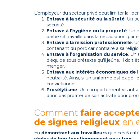
L’employeur du secteur privé peut limiter la libert
Entrave à la sécurité ou la sûreté
. Un o
sécurité.
Entrave à l’hygiène ou la propreté
. Un 
barbe s’il travaille dans la restauration, par
Entrave à la mission professionnelle
. U
contenant du porc car contraire à sa religio
Entrave à l’organisation du service
. Un 
d’équipe sous prétexte qu’il jeûne. Il doit
manger.
Entrave aux intérêts économiques de l
neutralité. Ainsi, si un uniforme est exigé, 
convictionnel.
Prosélytisme
. Un comportement visant à p
donc pas profiter de son activité pour prom
Comment
faire accepte
de signes religieux
en 
En
démontrant aux travailleurs
que ces 6 critè
règles de bon fonctionnement pour tous
.