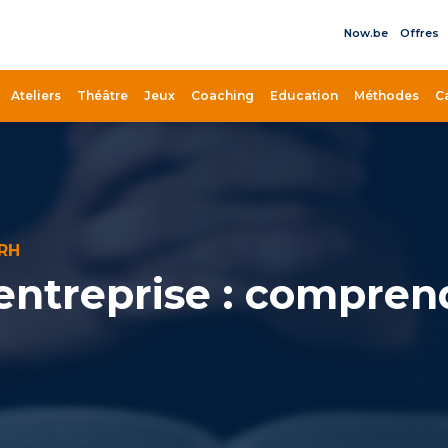
Now.be
Offres
il
Ateliers
Théâtre
Jeux
Coaching
Education
Méthodes
C
RH
 entreprise : compren