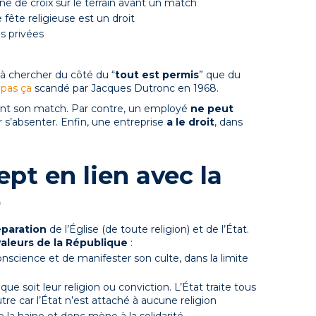
gne de croix sur le terrain avant un match
 fête religieuse est un droit
es privées
ôt à chercher du côté du “
tout est permis
” que du
s pas ça
scandé par Jacques Dutronc en 1968.
ant son match. Par contre, un employé
ne peut
r s’absenter. Enfin, une entreprise
a le droit
, dans
ept en lien avec la
e
éparation
de l’Église (de toute religion) et de l’État.
valeurs de la République
:
onscience et de manifester son culte, dans la limite
que soit leur religion ou conviction. L’État traite tous
utre car l’État n’est attaché à aucune religion