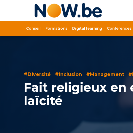
Lien
page
d'accue
Conseil
Formations
Digital learning
Conférences
#Diversité
#Inclusion
#Management
#
Fait religieux en
laïcité