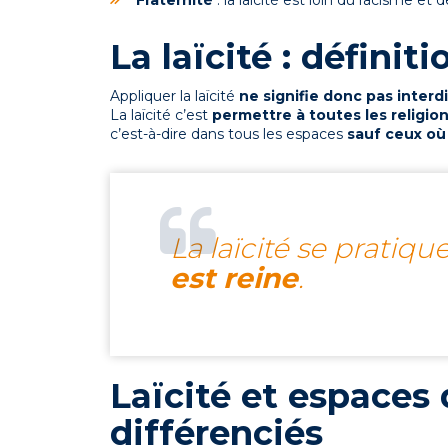
Fraternité
: la laïcité est loin du racisme et 
La laïcité : définiti
Appliquer la laïcité
ne signifie donc pas interd
La laïcité c’est
permettre à toutes les religio
c’est-à-dire dans tous les espaces
sauf ceux où 
La laïcité se pratiqu
est reine
.
Laïcité et espaces 
différenciés