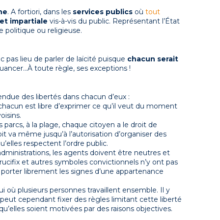
ine
. A fortiori, dans les
services publics
où
tout
et impartiale
vis-à-vis du public. Représentant l’État
 politique ou religieuse.
onc pas lieu de parler de laïcité puisque
chacun serait
nuancer…À toute règle, ses exceptions !
endue des libertés dans chacun d’eux :
 chacun est libre d’exprimer ce qu’il veut du moment
oisins.
es parcs, à la plage, chaque citoyen a le droit de
t va même jusqu’à l’autorisation d’organiser des
’elles respectent l’ordre public.
administrations, les agents doivent être neutres et
crucifix et autres symboles convictionnels n’y ont pas
t porter librement les signes d’une appartenance
ui où plusieurs personnes travaillent ensemble. Il y
peut cependant fixer des règles limitant cette liberté
qu’elles soient motivées par des raisons objectives.