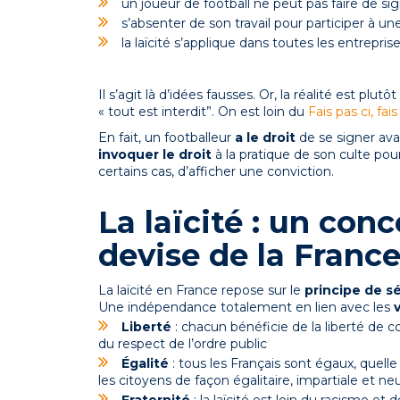
un joueur de football ne peut pas faire de si
s’absenter de son travail pour participer à une
la laïcité s’applique dans toutes les entrepris
Il s’agit là d’idées fausses. Or, la réalité est plut
« tout est interdit”. On est loin du
Fais pas ci, fai
En fait, un footballeur
a le droit
de se signer av
invoquer le droit
à la pratique de son culte pou
certains cas, d’afficher une conviction.
La laïcité : un conc
devise de la Franc
La laïcité en France repose sur le
principe de s
Une indépendance totalement en lien avec les
Liberté
: chacun bénéficie de la liberté de c
du respect de l’ordre public
Égalité
: tous les Français sont égaux, quelle 
les citoyens de façon égalitaire, impartiale et ne