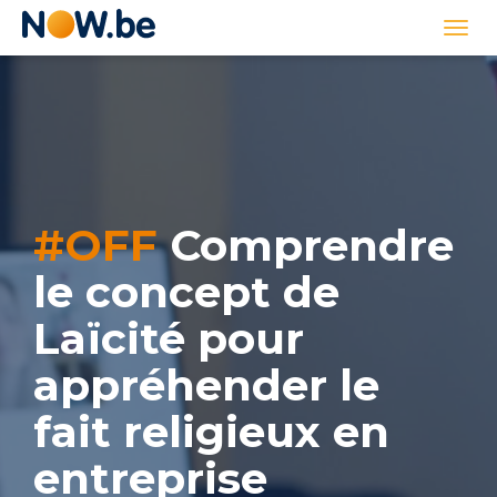
Lien
Togg
page
navi
d'accueil
#OFF
Comprendre
le concept de
Laïcité pour
appréhender le
fait religieux en
entreprise