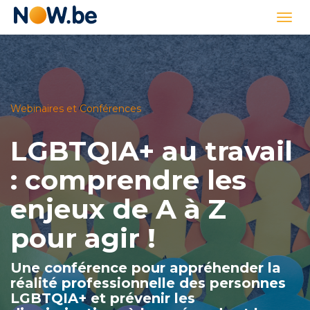
Lien
Togg
page
navi
d'accueil
Webinaires et Conférences
LGBTQIA+ au travail
: comprendre les
enjeux de A à Z
pour agir !
Une conférence pour appréhender la
réalité professionnelle des personnes
LGBTQIA+ et prévenir les