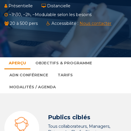
Présentielle
Distancielle
~1h30, ~2h, ~Modulable selon les besoins
20 à 500 pers
Accessibilité :
Nous contacter
APERÇU
OBJECTIFS & PROGRAMME
ADN CONFÉRENCE
TARIFS
MODALITÉS / AGENDA
Publics ciblés
Tous collaborateurs, Managers,