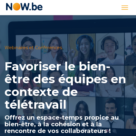
Lien
Togg
page
navi
d'accueil
Webinaires et Conférences
Favoriser le bien-
être des équipes en
contexte de
télétravail
Offrez un espace-temps propice au
bien-être, à la cohésion et à la
rencontre de vos collaborateurs !