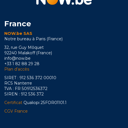
France
NOW.be SAS
Notre bureau à Paris (France)
32, rue Guy Môquet
92240 Malakoff (France)
info@now.be
+33 1 82 88 29 28
Plan d’accès
SIRET : 912 536 372 00010
RCS Nanterre
TVA : FR 50912536372
SIREN : 912 536 372
Certificat
Qualiopi 25FOR01101.1
CGV France