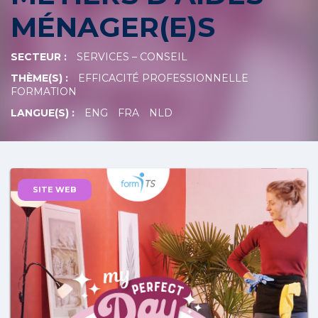
MÉNAGER(E)S
SECTEUR :
SERVICES – CONSEIL
THÈME(S) :
EFFICACITÉ PROFESSIONNELLE
FORMATION
LANGUE(S) :
ENG
FRA
NLD
SITE WEB