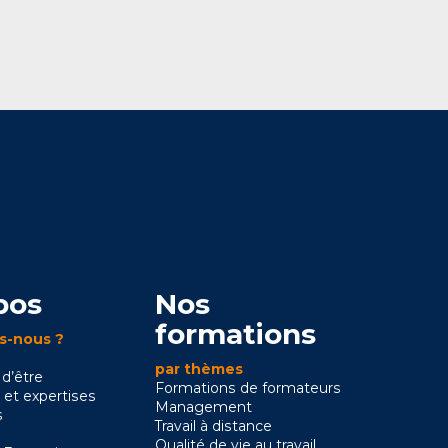
pos
Nos
formations
s-nous ?
par thèmes
 d’être
Formations de formateurs
 et expertises
Management
s
Travail à distance
Qualité de vie au travail