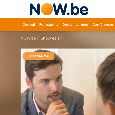
Lien
page
d'accue
Conseil
Formations
Digital learning
Conférences
NOW.be
Showreels
MIRAGAMO©