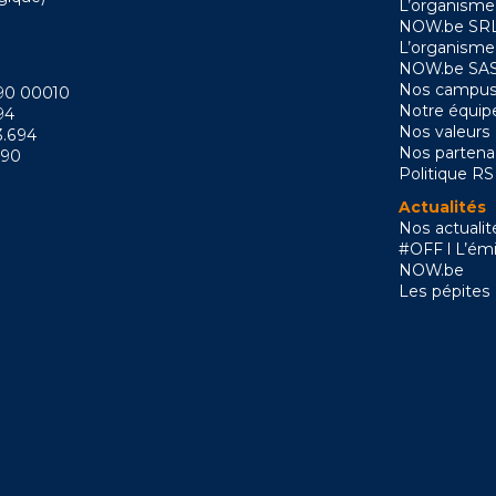
L’organisme
NOW.be SRL
L’organisme
NOW.be SAS
Nos campus
090 00010
Notre équip
94
Nos valeurs
3.694
Nos partena
090
Politique R
Actualités
Nos actualit
#OFF l L’émi
NOW.be
Les pépites