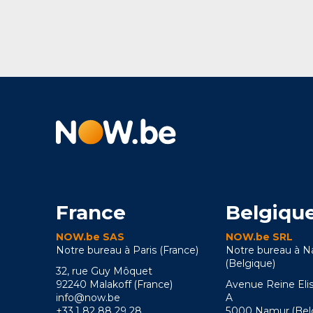
France
Belgiqu
NOW.be SAS
NOW.be SRL
Notre bureau à Paris (France)
Notre bureau à 
(Belgique)
32, rue Guy Môquet
92240 Malakoff (France)
Avenue Reine Eli
info@now.be
A
+33 1 82 88 29 28
5000 Namur (Bel