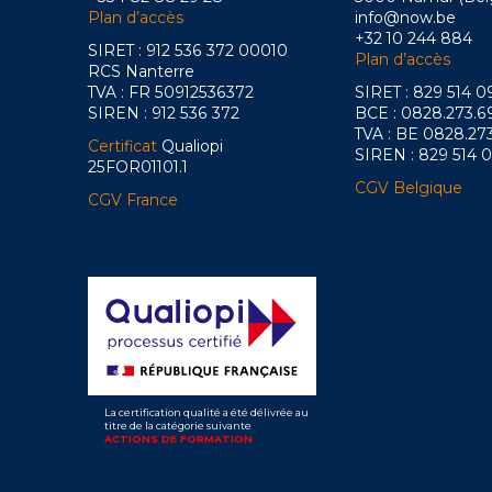
Plan d’accès
info@now.be
+32 10 244 884
SIRET : 912 536 372 00010
Plan d’accès
RCS Nanterre
TVA : FR 50912536372
SIRET : 829 514 
SIREN : 912 536 372
BCE : 0828.273.6
TVA : BE 0828.27
Certificat
Qualiopi
SIREN : 829 514 
25FOR01101.1
CGV Belgique
CGV France
La certification qualité a été délivrée au
titre de la catégorie suivante
ACTIONS DE FORMATION