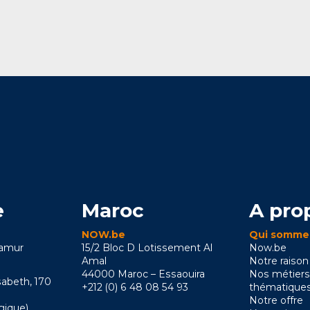
e
Maroc
A pro
NOW.be
Qui somme
Namur
15/2 Bloc D Lotissement Al
Now.be
Amal
Notre raison
44000 Maroc – Essaouira
Nos métiers
sabeth, 170
+212 (0) 6 48 08 54 93
thématique
Notre offre
gique)