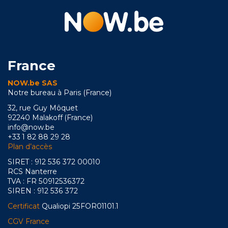
France
NOW.be SAS
Notre bureau à Paris (France)
32, rue Guy Môquet
92240 Malakoff (France)
info@now.be
+33 1 82 88 29 28
Plan d’accès
SIRET : 912 536 372 00010
RCS Nanterre
TVA : FR 50912536372
SIREN : 912 536 372
Certificat
Qualiopi 25FOR01101.1
CGV France