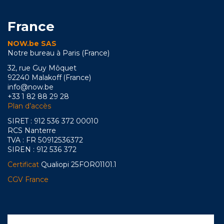
France
NOW.be SAS
Notre bureau à Paris (France)
32, rue Guy Môquet
92240 Malakoff (France)
info@now.be
+33 1 82 88 29 28
Plan d’accès
SIRET : 912 536 372 00010
RCS Nanterre
TVA : FR 50912536372
SIREN : 912 536 372
Certificat
Qualiopi 25FOR01101.1
CGV France