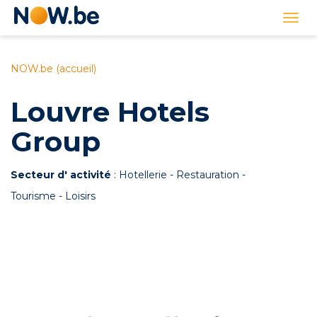
Lien
Togg
page
navi
d'accueil
NOW.be (accueil)
Louvre Hotels
Group
Secteur d' activité
: Hotellerie - Restauration -
Tourisme - Loisirs