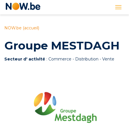
Lien
Togg
page
navi
d'accueil
NOW.be (accueil)
Groupe MESTDAGH
Secteur d' activité
: Commerce - Distribution - Vente